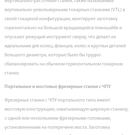
Вертикально-расточные станки, также называемые
ЧПУ
вертикально-револьверными токарных станками (VTL) в
в
своей токарной конфигурации, монтируют заготовку
сложных
горизонтально на большой вращающейся планшайбе и
тяжелых
компонентах
опускают режущий инструмент сверху, что делает их
6
идеальными для колец, фланцев, колес и круглых деталей
Интеграция
большого диаметра, которые было бы трудно
с
сбалансировать на обычном горизонтальном токарном
цифровым
станке.
производством
и
Портальные и мостовые фрезерные станки с ЧПУ
Индустрией
Фрезерные станки с ЧПУ портального типа имеют
4.0
мостовую конструкцию, охватывающую широкую станину,
7
Заключение
с одной или несколькими фрезерными головками,
установленными на поперечине моста. Заготовка