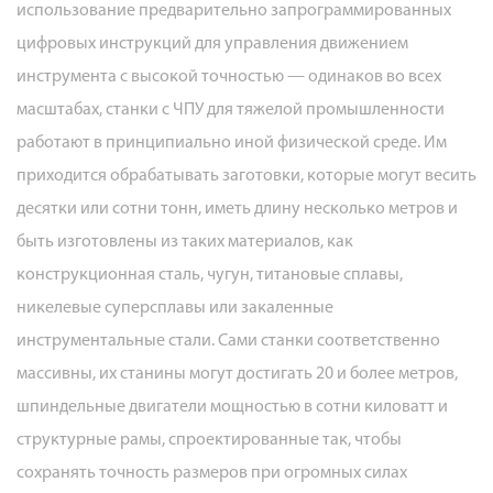
использование предварительно запрограммированных
с
цифровых инструкций для управления движением
ЧПУ,
инструмента с высокой точностью — одинаков во всех
используемых
масштабах, станки с ЧПУ для тяжелой промышленности
в
работают в принципиально иной физической среде. Им
тяжелой
промышленности
приходится обрабатывать заготовки, которые могут весить
2.1
десятки или сотни тонн, иметь длину несколько метров и
Горизонтальные
быть изготовлены из таких материалов, как
и
конструкционная сталь, чугун, титановые сплавы,
вертикальные
никелевые суперсплавы или закаленные
расточные
инструментальные стали. Сами станки соответственно
станки
массивны, их станины могут достигать 20 и более метров,
с
шпиндельные двигатели мощностью в сотни киловатт и
ЧПУ
структурные рамы, спроектированные так, чтобы
2.2
Портальные
сохранять точность размеров при огромных силах