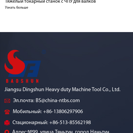
Тяжелый токарный станок с ЧПУ для валков
Т
Узнать больше
CK
Уз
Jiangsu Dingshun Heavy duty Machine Tool Co., Ltd.
Эл.почта:
BS@china-ntbs.com
Мобильный: +86-13806297906
Стационарный: +86-513-85562198
Адрес:№99, улица Тяньтун, город Наньтун,