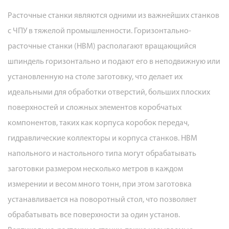
возможности,
необходимые
Расточные станки являются одними из важнейших станков
для
с ЧПУ в тяжелой промышленности. Горизонтально-
тяжелых
расточные станки (HBM) располагают вращающийся
станков
шпиндель горизонтально и подают его в неподвижную или
с
установленную на столе заготовку, что делает их
ЧПУ
идеальными для обработки отверстий, больших плоских
4
поверхностей и сложных элементов коробчатых
Отраслевые
компонентов, таких как корпуса коробок передач,
применения
гидравлические коллекторы и корпуса станков. HBM
тяжелой
обработки
напольного и настольного типа могут обрабатывать
с
заготовки размером несколько метров в каждом
ЧПУ
измерении и весом много тонн, при этом заготовка
5
устанавливается на поворотный стол, что позволяет
Роль
обрабатывать все поверхности за один установ.
многоосевого