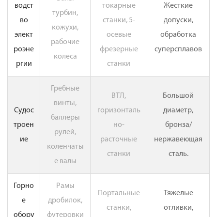
водст
токарные
Жесткие
турбин,
во
станки, 5-
допуски,
кожухи,
элект
осевые
обработка
рабочие
роэне
фрезерные
суперсплавов
колеса
ргии
станки
Гребные
ВТЛ,
Большой
винты,
Судос
горизонталь
диаметр,
баллеры
троен
но-
бронза/
рулей,
ие
расточные
нержавеющая
коленчаты
станки
сталь.
е валы
Горно
Рамы
Портальные
Тяжелые
е
дробилок,
станки,
отливки,
обору
футеровки