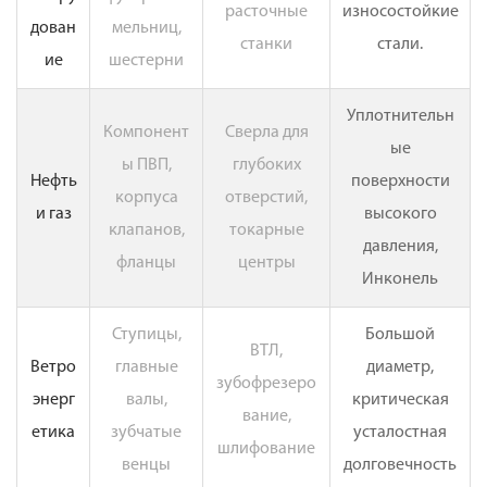
расточные
износостойкие
дован
мельниц,
станки
стали.
ие
шестерни
Уплотнительн
Компонент
Сверла для
ые
ы ПВП,
глубоких
Нефть
поверхности
корпуса
отверстий,
и газ
высокого
клапанов,
токарные
давления,
фланцы
центры
Инконель
Ступицы,
Большой
ВТЛ,
Ветро
главные
диаметр,
зубофрезеро
энерг
валы,
критическая
вание,
етика
зубчатые
усталостная
шлифование
венцы
долговечность