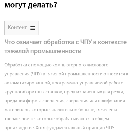
могут делать?
Контент
1
Что означает обработка с ЧПУ в контексте
Что
тяжелой промышленности
означает
обработка
Обработка с помощью компьютерного числового
с
управления (ЧПУ)
в тяжелой промышленности относится к
ЧПУ
автоматизированной, программно-управляемой работе
в
крупногабаритных станков, предназначенных для резки,
контексте
тяжелой
придания формы, сверления, сверления или шлифования
промышленности
материалов, которые значительно больше, тяжелее и
2
тверже, чем те, которые обрабатываются в общем
Типы
производстве. Хотя фундаментальный принцип ЧПУ —
станков