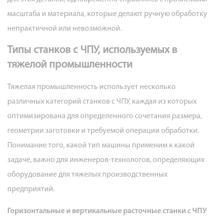
для
масштаба и материала, которые делают ручную обработку
глубокого
непрактичной или невозможной.
сверления
с
Типы станков с ЧПУ, используемых в
ЧПУ
тяжелой промышленности
2.5
Тяжелая промышленность использует несколько
Шлифовальные
станки
различных категорий станков с ЧПУ, каждая из которых
с
оптимизирована для определенного сочетания размера,
ЧПУ
геометрии заготовки и требуемой операции обработки.
для
Понимание того, какой тип машины применим к какой
крупных
задаче, важно для инженеров-технологов, определяющих
деталей
оборудование для тяжелых производственных
3
предприятий.
Ключевые
технические
Горизонтальные и вертикальные расточные станки с ЧПУ