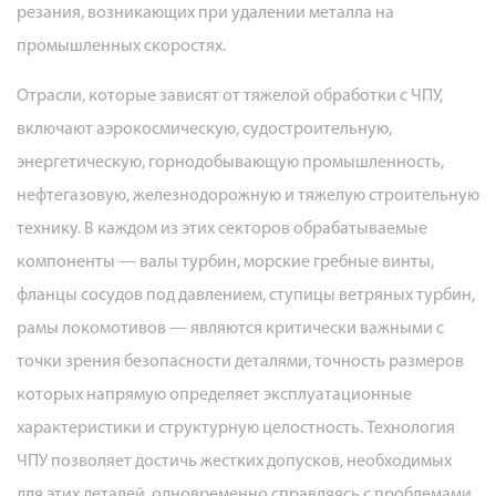
и
резания, возникающих при удалении металла на
мостовые
промышленных скоростях.
фрезерные
Отрасли, которые зависят от тяжелой обработки с ЧПУ,
станки
с
включают аэрокосмическую, судостроительную,
ЧПУ
энергетическую, горнодобывающую промышленность,
2.3
нефтегазовую, железнодорожную и тяжелую строительную
Тяжелые
технику. В каждом из этих секторов обрабатываемые
токарные
компоненты — валы турбин, морские гребные винты,
станки
фланцы сосудов под давлением, ступицы ветряных турбин,
и
рамы локомотивов — являются критически важными с
токарные
точки зрения безопасности деталями, точность размеров
центры
которых напрямую определяет эксплуатационные
с
ЧПУ
характеристики и структурную целостность. Технология
2.4
ЧПУ позволяет достичь жестких допусков, необходимых
Станки
для этих деталей, одновременно справляясь с проблемами