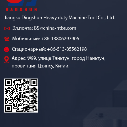
Jiangsu Dingshun Heavy duty Machine Tool Co., Ltd.
Эл.почта:
BS@china-ntbs.com
Мобильный: +86-13806297906
Стационарный: +86-513-85562198
Адрес:№99, улица Тяньтун, город Наньтун,
провинция Цзянсу, Китай.