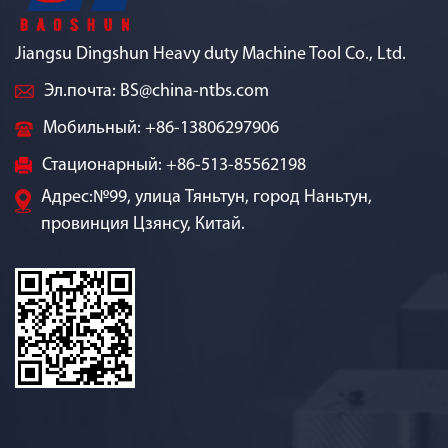
Jiangsu Dingshun Heavy duty Machine Tool Co., Ltd.
Эл.почта:
BS@china-ntbs.com
Мобильный: +86-13806297906
Стационарный: +86-513-85562198
Адрес:№99, улица Тяньтун, город Наньтун,
провинция Цзянсу, Китай.