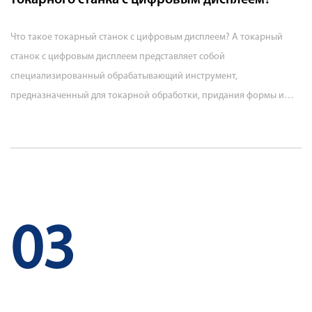
токарного станка с цифровым дисплеем?
Что такое токарный станок с цифровым дисплеем? A токарный
станок с цифровым дисплеем представляет собой
специализированный обрабатывающий инструмент,
предназначенный для токарной обработки, придания формы и
чистовой обработки крупных цилиндрических заготовок, чаще
всего промышленных валков, используемых на сталелитейных
заводах, в производстве бумаги и на заводах по переработке
резины. В отличие от традиционных ручных токарных станков,
которые полагаются на аналоговые шкалы и оценку оператора,
это оборудование оснащено цифровой системой считывания,
03
которая обеспечивает точные измерения в реальном времени
положения шпинделя, скорости подачи и глубины резания. Эта
цифровая обратная связь позволяет операторам достигать более
жестких допусков и более стабильных результатов при длительных
производственных циклах, что важно при работе с валками,